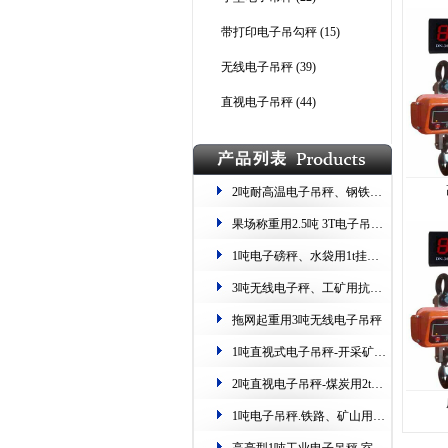
带打印电子吊勾秤
(15)
无线电子吊秤
(39)
直视电子吊秤
(44)
2吨耐高温电子吊秤、钢铁称重用10T钩头秤​
果场称重用2.5吨 3T电子吊钩秤 重量暂留、归零
1吨电子磅秤、水袋用1t挂钩式电子称 .1000kg起重秤
3吨无线​电子秤、工矿用抗摇晃​挂钩称、2吨耐高温电子吊秤
拖网起重用3吨无线电子吊秤
1吨直视式电子吊秤-开采矿物用1000kg吊钩秤
2吨直视电子吊秤-煤炭用2t计重吊钩称
1吨电子吊秤.铁路、矿山​用吊磅一吨