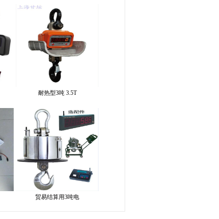
耐热型​3吨 3.5T
贸易结算用​3吨电