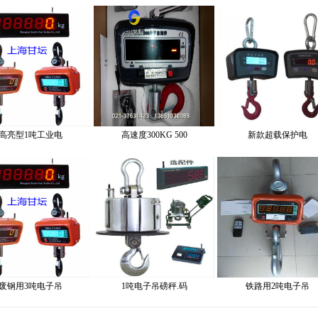
高亮型1吨工业电
高速度​300KG 500
新款超载​保护电
废钢用3吨电子吊
1吨电子吊磅秤.码
铁路用2吨电子吊