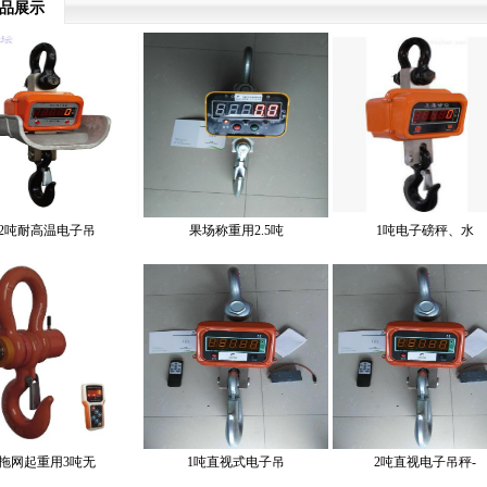
品展示
2吨耐高温电子吊
果场称重用2.5吨
1吨电子磅秤、水
拖网起重用3吨无
1吨直视式电子吊
2吨直视电子吊秤-